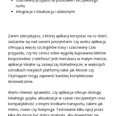
Szacowany przyjazd na podstawie rzeczywistego
ruchu
Integracja z lokalizacją i ulubionymi
Zanim zdecydujesz, z której aplikacji korzystać na co dzień,
zastanów się nad swoimi priorytetami: czy wolisz aplikację
oferującą więcej szczegółów trasy i szacowany czas
przyjazdu, czy też cenisz sobie wygodę kupowania biletów
bezpośrednio z telefonu? Jeśli mieszkasz w małym mieście,
aplikacje lokalne są zazwyczaj dokładniejsze; w większych
ośrodkach miejskich platformy takie jak Moovit czy
Citymapper mogą zapewnić bardziej kompleksowe
doświadczenie.
Warto również sprawdzić, czy aplikacja oferuje obsługę
lokalnego języka, aktualizacje w czasie rzeczywistym oraz
kompatybilność z innymi środkami transportu, takimi jak
metro, rower czy hulajnoga. Testowanie kilku opcji przez
kilka dni może być dobrą strategią, aby dowiedzieć się,