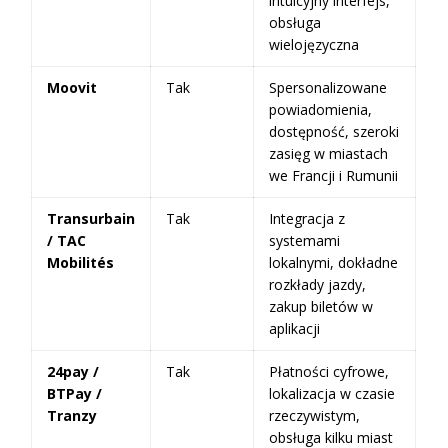
intuicyjny interfejs,
obsługa
wielojęzyczna
Moovit
Tak
Spersonalizowane
powiadomienia,
dostępność, szeroki
zasięg w miastach
we Francji i Rumunii
Transurbain
Tak
Integracja z
/ TAC
systemami
Mobilités
lokalnymi, dokładne
rozkłady jazdy,
zakup biletów w
aplikacji
24pay /
Tak
Płatności cyfrowe,
BTPay /
lokalizacja w czasie
Tranzy
rzeczywistym,
obsługa kilku miast