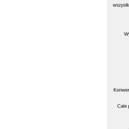
wszystk
Wy
Konwert
Całe 