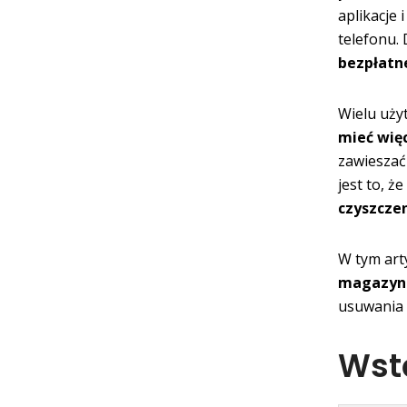
aplikacje 
telefonu
bezpłatne
Wielu uży
mieć więc
zawieszać
jest to, ż
czyszczen
W tym art
magazyn
usuwania 
Wst