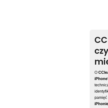
CC
czy
mi
O
CCle
iPhone
technic
identyf
pamięć 
iPhoni