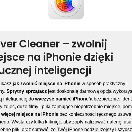
ver Cleaner – zwolnij
jsce na iPhonie dzięki
ucznej inteligencji
zukasz
jak zwolnić miejsce na iPhonie
w sposób praktyczny i
ny,
Sprytny sprzątacz
jest doskonałą darmową opcją wykorzys
ą inteligencję do
wyczyść pamięć iPhone'a
bezpiecznie. Ident
ty zdjęć, duże filmy i pliki zajmujące niepotrzebnie miejsce, po
 więcej miejsca na iPhonie
bez konieczności ręcznego usuwa
iego. Wystarczy kilka kliknięć, aby zoptymalizować galerię, us
zebne pliki oraz sprawić, że Twój iPhone będzie lżejszy i szybs