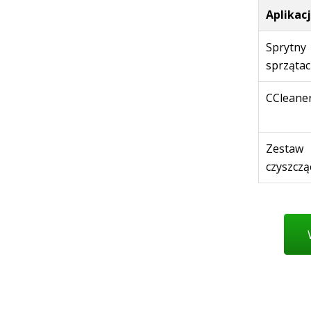
Aplikac
Sprytny
sprzątac
CCleane
Zestaw
czyszczą