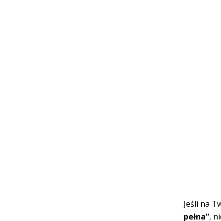
Jeśli na T
pełna”
, n