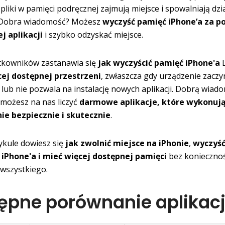
i pliki w pamięci podręcznej zajmują miejsce i spowalniają dzi
. Dobra wiadomość? Możesz
wyczyść pamięć iPhone’a za 
j aplikacji
i szybko odzyskać miejsce.
tkowników zastanawia się
jak wyczyścić pamięć iPhone'a
ej dostępnej przestrzeni
, zwłaszcza gdy urządzenie zaczy
 lub nie pozwala na instalację nowych aplikacji. Dobrą wiad
e możesz na nas liczyć
darmowe aplikacje, które wykonują
ie bezpiecznie i skutecznie
.
ykule dowiesz się
jak zwolnić miejsce na iPhonie
,
wyczyś
iPhone'a i mieć więcej dostępnej pamięci
bez koniecznoś
wszystkiego.
ępne porównanie aplikacj