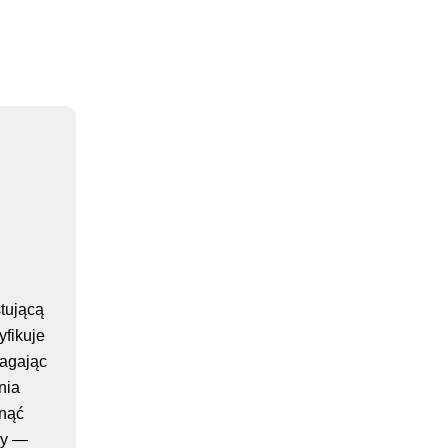
tującą
yfikuje
magając
nia
unąć
zy —