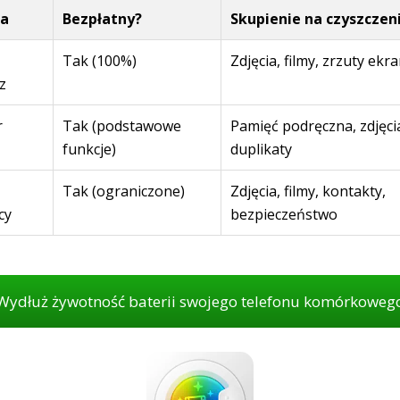
ja
Bezpłatny?
Skupienie na czyszczen
Tak (100%)
Zdjęcia, filmy, zrzuty ekr
z
r
Tak (podstawowe
Pamięć podręczna, zdjęci
funkcje)
duplikaty
Tak (ograniczone)
Zdjęcia, filmy, kontakty,
cy
bezpieczeństwo
Wydłuż żywotność baterii swojego telefonu komórkoweg