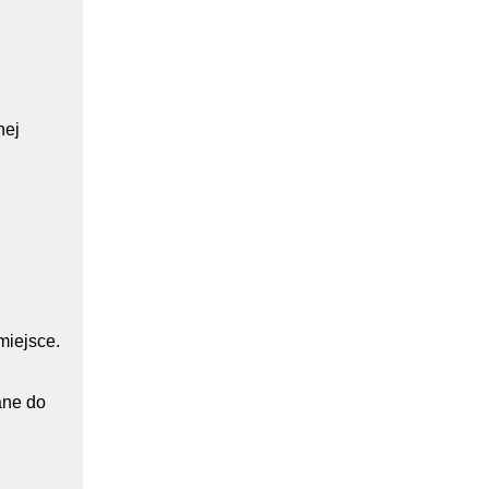
nej
miejsce.
ane do