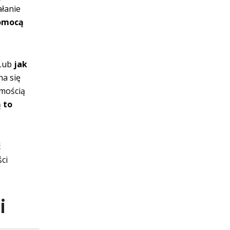
ałanie
pomocą
Lub
jak
na się
omością
 to
ć
ci
i