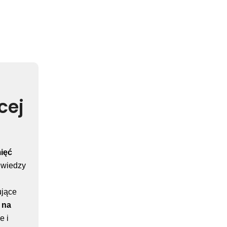
cej
ięć
 wiedzy
ujące
 na
e i