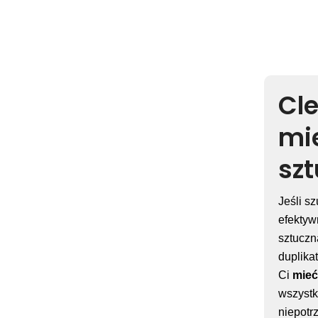
Cle
mie
szt
Jeśli s
efektyw
sztuczn
duplika
Ci
mieć
wszystk
niepotr