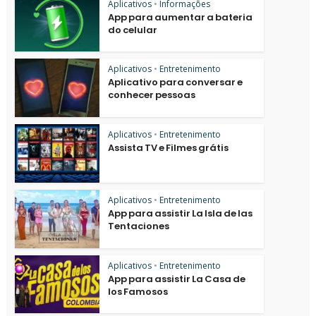
Aplicativos
•
Informações
App para aumentar a bateria
do celular
Aplicativos
•
Entretenimento
Aplicativo para conversar e
conhecer pessoas
Aplicativos
•
Entretenimento
Assista TV e Filmes grátis
Aplicativos
•
Entretenimento
App para assistir La Isla de las
Tentaciones
Aplicativos
•
Entretenimento
App para assistir La Casa de
los Famosos