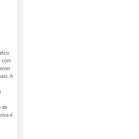
fico,
o com
mover
ais. A
a
a
o de
anva é