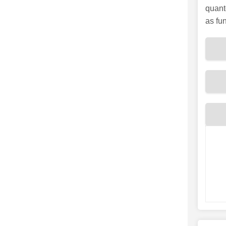
quant
as fu