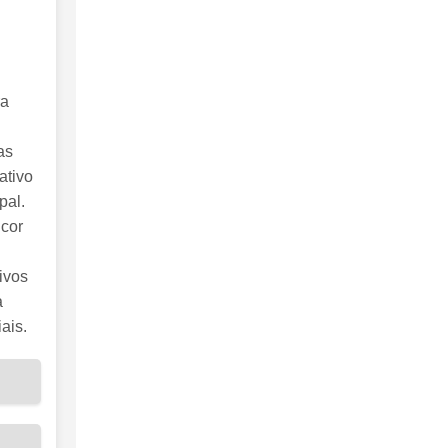
ra
as
ativo
pal.
 cor
ivos
a
ais.