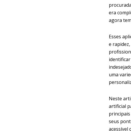
procurada
era comple
agora temo
Esses apl
e rapidez
profissio
identific
indesejad
uma varie
personali
Neste arti
artificial
principai
seus pont
acessível 