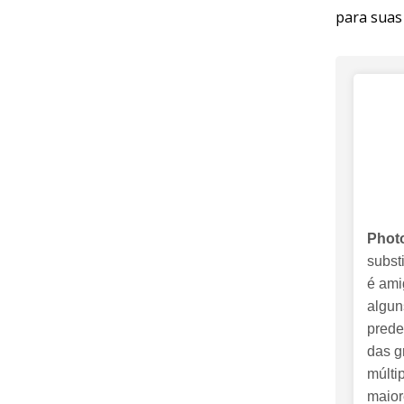
para suas
Phot
substi
é ami
algun
prede
das g
múlti
maior