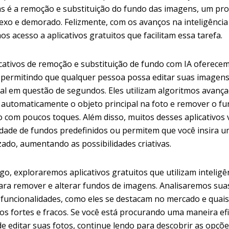
s é a remoção e substituição do fundo das imagens, um pr
xo e demorado. Felizmente, com os avanços na inteligência ar
s acesso a aplicativos gratuitos que facilitam essa tarefa.
icativos de remoção e substituição de fundo com IA oferece
, permitindo que qualquer pessoa possa editar suas imagen
nal em questão de segundos. Eles utilizam algoritmos avanç
ar automaticamente o objeto principal na foto e remover o f
o com poucos toques. Além disso, muitos desses aplicativos
dade de fundos predefinidos ou permitem que você insira 
zado, aumentando as possibilidades criativas.
go, exploraremos aplicativos gratuitos que utilizam inteligê
 para remover e alterar fundos de imagens. Analisaremos sua
s funcionalidades, como eles se destacam no mercado e quais
os fortes e fracos. Se você está procurando uma maneira efi
de editar suas fotos, continue lendo para descobrir as opçõe