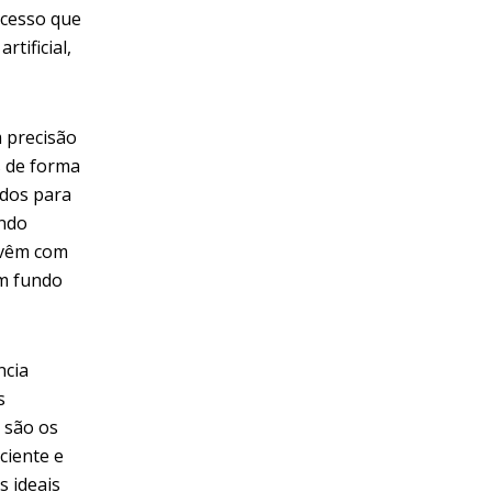
ocesso que
tificial,
m precisão
s de forma
ados para
undo
 vêm com
um fundo
ncia
s
 são os
ciente e
s ideais