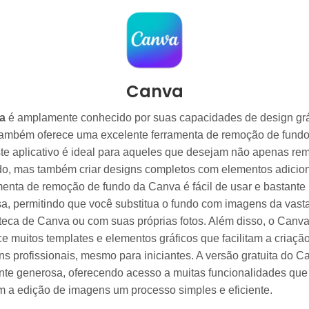
Canva
a
é amplamente conhecido por suas capacidades de design grá
ambém oferece uma excelente ferramenta de remoção de fund
ste aplicativo é ideal para aqueles que desejam não apenas re
do, mas também criar designs completos com elementos adicion
menta de remoção de fundo da Canva é fácil de usar e bastante
sa, permitindo que você substitua o fundo com imagens da vast
oteca de Canva ou com suas próprias fotos. Além disso, o Canv
ce muitos templates e elementos gráficos que facilitam a criaçã
ns profissionais, mesmo para iniciantes. A versão gratuita do C
nte generosa, oferecendo acesso a muitas funcionalidades que
m a edição de imagens um processo simples e eficiente.