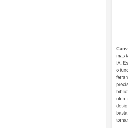
Canv
mas t
IA. E
o fun
ferra
preci
bibli
ofere
desig
basta
torna