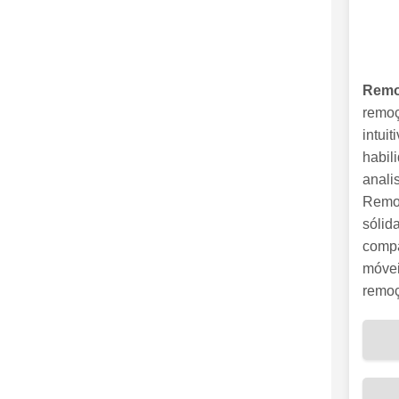
Remo
remoç
intui
habil
anali
Remov
sólid
compa
móvei
remoç