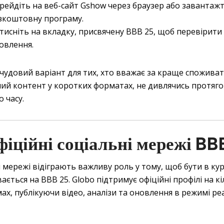
рейдіть на веб-сайт Gshow через браузер або завантаж
зкоштовну програму.
тисніть на вкладку, присвячену BBB 25, щоб перевірити
овлення.
чудовий варіант для тих, хто вважає за краще спожива
ий контент у коротких форматах, не дивлячись протяг
 часу.
фіційні соціальні мережі BB
 мережі відіграють важливу роль у тому, щоб бути в кур
ається на BBB 25. Globo підтримує офіційні профілі на к
ах, публікуючи відео, аналізи та оновлення в режимі р