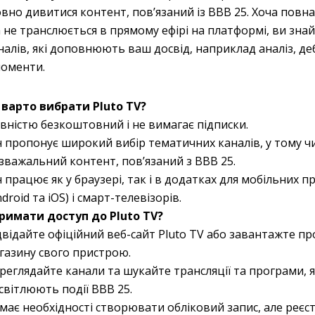
вно дивитися контент, пов’язаний із BBB 25. Хоча повна
 не транслюється в прямому ефірі на платформі, ви зна
налів, які доповнюють ваш досвід, наприклад аналіз, де
моменти.
варто вибрати Pluto TV?
вністю безкоштовний і не вимагає підписки.
н пропонує широкий вибір тематичних каналів, у тому чи
зважальний контент, пов’язаний з BBB 25.
н працює як у браузері, так і в додатках для мобільних п
ndroid та iOS) і смарт-телевізорів.
римати доступ до Pluto TV?
двідайте офіційний веб-сайт Pluto TV або завантажте пр
газину свого пристрою.
реглядайте канали та шукайте трансляції та програми, я
світлюють події BBB 25.
має необхідності створювати обліковий запис, але реєс