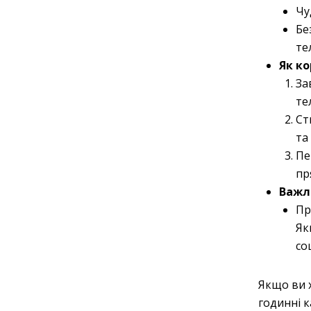
Чу
Бе
те
Як к
За
те
Ст
та
Пе
пр
Важл
Пр
Як
со
Якщо ви х
годинні 