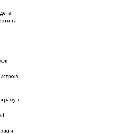
йдете
бати та
слі
ристроїв
ограму з
кі
трація