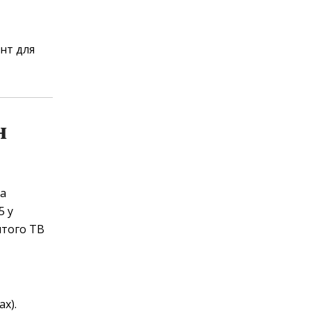
ент для
н
а
5 у
итого ТВ
х).