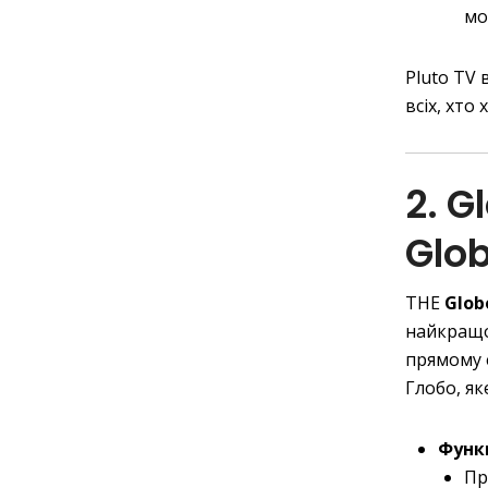
мо
Pluto TV 
всіх, хто
2. G
Glob
THE
Glob
найкращо
прямому 
Глобо, як
Функц
Пр