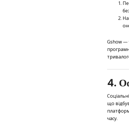
Пе
бе
На
он
Gshow — 
програмн
тривалого
4. О
Соціальні
що відбув
платформ
часу.