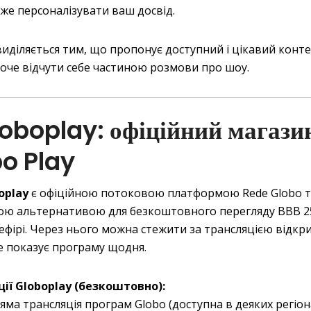
же персоналізувати ваш досвід.
виділяється тим, що пропонує доступний і цікавий конт
 хоче відчути себе частиною розмови про шоу.
loboplay: офіційний магази
o Play
oplay
є офіційною потоковою платформою Rede Globo т
ю альтернативою для безкоштовного перегляду BBB 2
ефірі. Через нього можна стежити за трансляцією відкр
е показує програму щодня.
ії Globoplay (безкоштовно):
яма трансляція програм Globo (доступна в деяких регіона