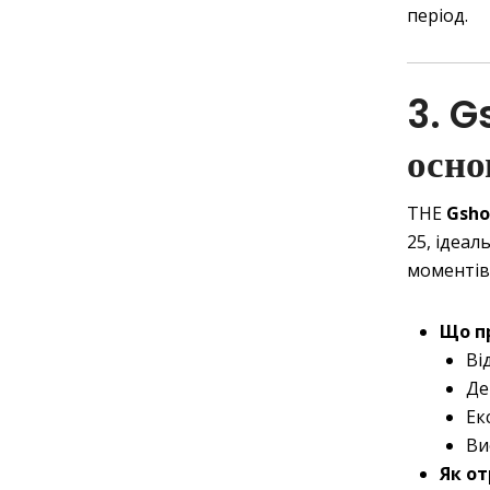
період.
3. G
осно
THE
Gsh
25, ідеал
моментів,
Що п
Ві
Де
Ек
Ви
Як о