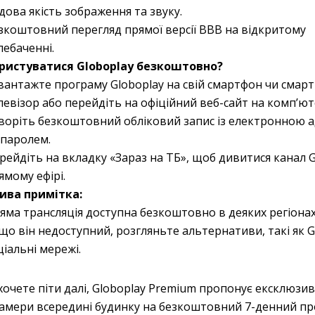
дова якість зображення та звуку.
зкоштовний перегляд прямої версії BBB на відкритому
лебаченні.
ористуватися Globoplay безкоштовно?
вантажте програму Globoplay на свій смартфон чи смарт
левізор або перейдіть на офіційний веб-сайт на комп’ют
воріть безкоштовний обліковий запис із електронною 
 паролем.
рейдіть на вкладку «Зараз на ТБ», щоб дивитися канал G
ямому ефірі.
ива примітка:
яма трансляція доступна безкоштовно в деяких регіонах 
що він недоступний, розгляньте альтернативи, такі як G
ціальні мережі.
очете піти далі, Globoplay Premium пропонує ексклюзив
камери всередині будинку на безкоштовний 7-денний п