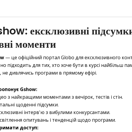
show: ексклюзивні підсумки
вні моменти
ow
— це офіційний портал Globo для ексклюзивного кон
ьно підходить для тих, хто хоче бути в курсі найбільш па
 не дивлячись програми в прямому ефірі.
ропонує Gshow:
део з найкращими моментами з вечірок, тестів і стін.
тальні щоденні підсумки.
склюзивні інтерв'ю з вибулими конкурсантами.
світлення опитувань і тенденцій щодо програми.
тримати доступ: