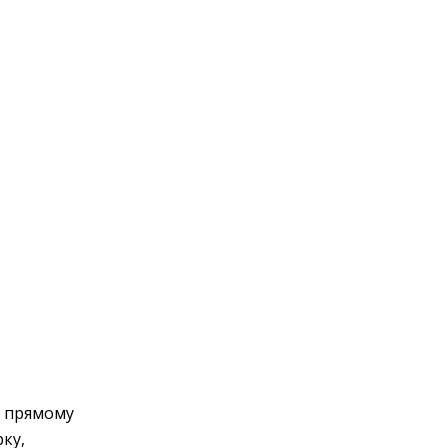
 в прямому
рку,