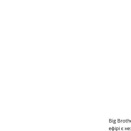
Big Broth
ефірі є н