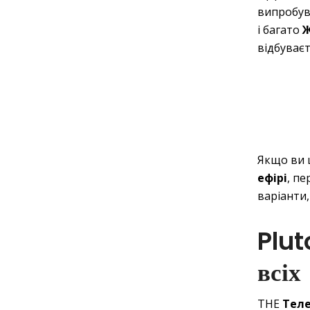
випробува
і багато
Ж
відбуваєт
Якщо ви 
ефірі
, п
варіанти,
Plut
всіх
THE
Теле