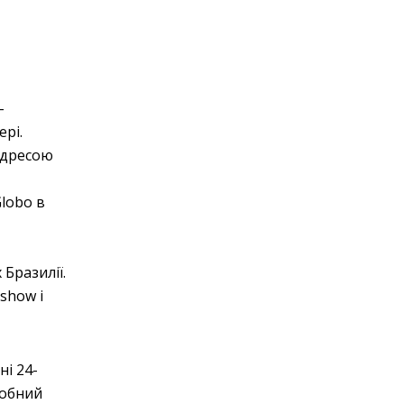
-
ері.
адресою
lobo в
Бразилії.
show і
ні 24-
робний