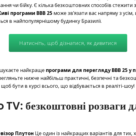
ння чи бійку. Є кілька безкоштовних способів стежити з
иві програми BBB 25
може зв’язати вас напряму з усім,
ься в найпопулярнішому будинку Бразилії.
Натисніть, щоб дізнатися, як дивитися
шукаєте найкраще
програми для перегляду BBB 25 у 
ерегляньте нижче найбільш практичні, безпечні та безко
 щоб бути в курсі всього, що відбувається в реаліті-шоу!
o TV: безкоштовні розваги д
візор Плутон
Це один із найкращих варіантів для тих, 