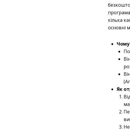
безкошто
програма
кілька ка
основні 
Чому 
По
Ві
ро
Ві
(A
Як от
Ві
ма
Пе
ви
Не