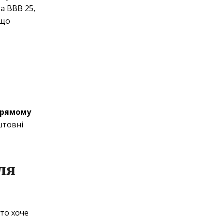
а BBB 25,
 що
прямому
штовні
ля
хто хоче