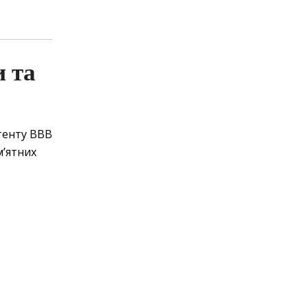
 та
тенту BBB
м’ятних