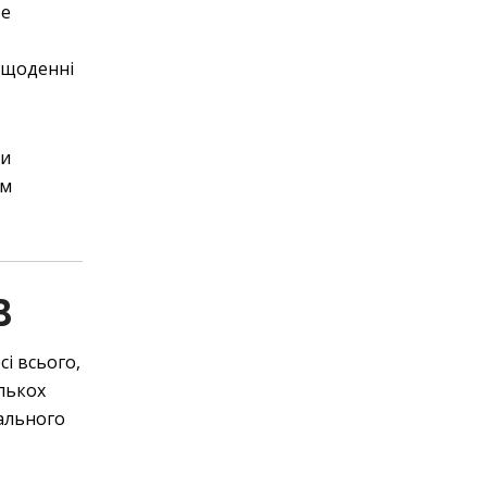
те
 щоденні
ти
ом
B
сі всього,
ількох
еального