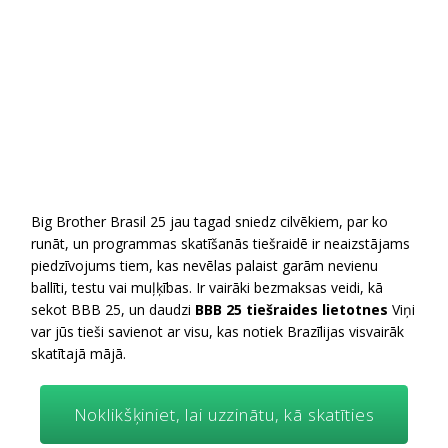
Big Brother Brasil 25 jau tagad sniedz cilvēkiem, par ko
runāt, un programmas skatīšanās tiešraidē ir neaizstājams
piedzīvojums tiem, kas nevēlas palaist garām nevienu
ballīti, testu vai muļķības. Ir vairāki bezmaksas veidi, kā
sekot BBB 25, un daudzi
BBB 25 tiešraides lietotnes
Viņi
var jūs tieši savienot ar visu, kas notiek Brazīlijas visvairāk
skatītajā mājā.
Noklikšķiniet, lai uzzinātu, kā skatīties