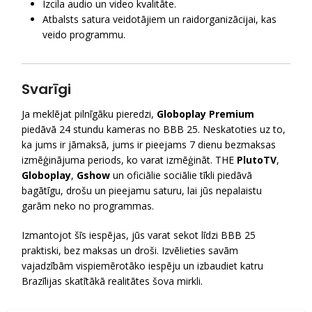
Izcila audio un video kvalitāte.
Atbalsts satura veidotājiem un raidorganizācijai, kas
veido programmu.
Svarīgi
Ja meklējat pilnīgāku pieredzi,
Globoplay Premium
piedāvā 24 stundu kameras no BBB 25. Neskatoties uz to,
ka jums ir jāmaksā, jums ir pieejams 7 dienu bezmaksas
izmēģinājuma periods, ko varat izmēģināt. THE
PlutoTV
,
Globoplay
,
Gshow
un oficiālie sociālie tīkli piedāvā
bagātīgu, drošu un pieejamu saturu, lai jūs nepalaistu
garām neko no programmas.
Izmantojot šīs iespējas, jūs varat sekot līdzi BBB 25
praktiski, bez maksas un droši. Izvēlieties savām
vajadzībām vispiemērotāko iespēju un izbaudiet katru
Brazīlijas skatītākā realitātes šova mirkli.