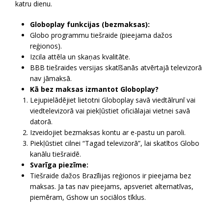
katru dienu.
Globoplay funkcijas (bezmaksas):
Globo programmu tiešraide (pieejama dažos
reģionos).
Izcila attēla un skaņas kvalitāte.
BBB tiešraides versijas skatīšanās atvērtajā televizorā
nav jāmaksā.
Kā bez maksas izmantot Globoplay?
Lejupielādējiet lietotni Globoplay savā viedtālrunī vai
viedtelevizorā vai piekļūstiet oficiālajai vietnei savā
datorā.
Izveidojiet bezmaksas kontu ar e-pastu un paroli.
Piekļūstiet cilnei “Tagad televizorā”, lai skatītos Globo
kanālu tiešraidē.
Svarīga piezīme:
Tiešraide dažos Brazīlijas reģionos ir pieejama bez
maksas. Ja tas nav pieejams, apsveriet alternatīvas,
piemēram, Gshow un sociālos tīklus.