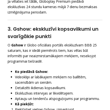
Ja vēlaties iet tālāk, Globoplay Premium piedāvā
ekskluzīvas 24 stundu kameras mājā 7 dienu bezmaksas
izmēģinājuma periodam.
3. Gshow: ekskluzīvi kopsavilkumi un
svarīgākie punkti
O
Gshow
ir Globo oficiālais portāls ekskluzīvam BBB 25
saturam, kas ir ideāli piemērots tiem, kas vēlas būt
informēti par neaizmirstamākajiem mirkļiem, nesekojot
programmai tiešraidē.
Ko piedāvā Gshow:
Videoklipi ar labākajiem mirkļiem no ballītēm,
sacensībām un sienām.
Detalizēti ikdienas kopsavilkumi.
Ekskluzīvas intervijas ar likvidētajiem.
Aptauju un tendenču atspoguļojums par programmu.
Kā piekļūt:
Piekļūstiet vietnei Gshow, izmantojot