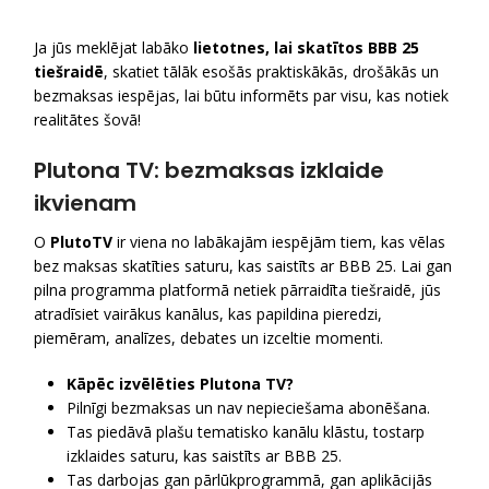
Ja jūs meklējat labāko
lietotnes, lai skatītos BBB 25
tiešraidē
, skatiet tālāk esošās praktiskākās, drošākās un
bezmaksas iespējas, lai būtu informēts par visu, kas notiek
realitātes šovā!
Plutona TV: bezmaksas izklaide
ikvienam
O
PlutoTV
ir viena no labākajām iespējām tiem, kas vēlas
bez maksas skatīties saturu, kas saistīts ar BBB 25. Lai gan
pilna programma platformā netiek pārraidīta tiešraidē, jūs
atradīsiet vairākus kanālus, kas papildina pieredzi,
piemēram, analīzes, debates un izceltie momenti.
Kāpēc izvēlēties Plutona TV?
Pilnīgi bezmaksas un nav nepieciešama abonēšana.
Tas piedāvā plašu tematisko kanālu klāstu, tostarp
izklaides saturu, kas saistīts ar BBB 25.
Tas darbojas gan pārlūkprogrammā, gan aplikācijās