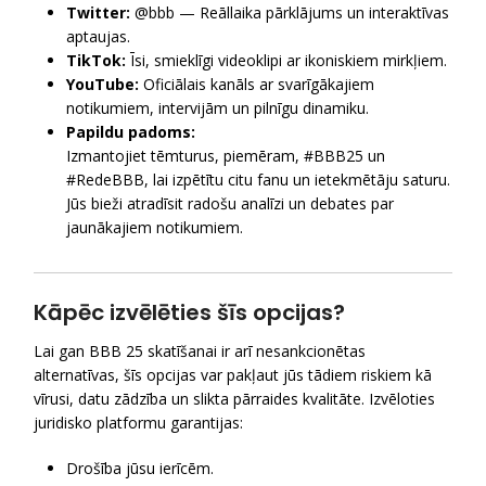
Twitter:
@bbb — Reāllaika pārklājums un interaktīvas
aptaujas.
TikTok:
Īsi, smieklīgi videoklipi ar ikoniskiem mirkļiem.
YouTube:
Oficiālais kanāls ar svarīgākajiem
notikumiem, intervijām un pilnīgu dinamiku.
Papildu padoms:
Izmantojiet tēmturus, piemēram, #BBB25 un
#RedeBBB, lai izpētītu citu fanu un ietekmētāju saturu.
Jūs bieži atradīsit radošu analīzi un debates par
jaunākajiem notikumiem.
Kāpēc izvēlēties šīs opcijas?
Lai gan BBB 25 skatīšanai ir arī nesankcionētas
alternatīvas, šīs opcijas var pakļaut jūs tādiem riskiem kā
vīrusi, datu zādzība un slikta pārraides kvalitāte. Izvēloties
juridisko platformu garantijas:
Drošība jūsu ierīcēm.