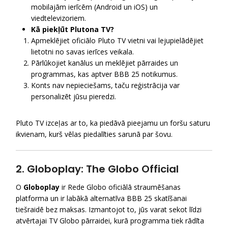
mobilajām ierīcēm (Android un iOS) un
viedtelevizoriem.
Kā piekļūt Plutona TV?
Apmeklējiet oficiālo Pluto TV vietni vai lejupielādējiet
lietotni no savas ierīces veikala.
Pārlūkojiet kanālus un meklējiet pārraides un
programmas, kas aptver BBB 25 notikumus.
Konts nav nepieciešams, taču reģistrācija var
personalizēt jūsu pieredzi.
Pluto TV izceļas ar to, ka piedāvā pieejamu un foršu saturu
ikvienam, kurš vēlas piedalīties sarunā par šovu.
2. Globoplay: The Globo Official
O
Globoplay
ir Rede Globo oficiālā straumēšanas
platforma un ir labākā alternatīva BBB 25 skatīšanai
tiešraidē bez maksas. Izmantojot to, jūs varat sekot līdzi
atvērtajai TV Globo pārraidei, kurā programma tiek rādīta