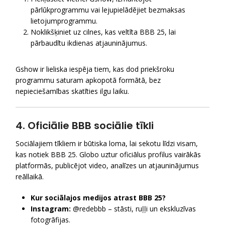
pārlūkprogrammu vai lejupielādējiet bezmaksas
lietojumprogrammu.
Noklikšķiniet uz cilnes, kas veltīta BBB 25, lai
pārbaudītu ikdienas atjauninājumus.
Gshow ir lieliska iespēja tiem, kas dod priekšroku
programmu saturam apkopotā formātā, bez
nepieciešamības skatīties ilgu laiku.
4. Oficiālie BBB sociālie tīkli
Sociālajiem tīkliem ir būtiska loma, lai sekotu līdzi visam,
kas notiek BBB 25. Globo uztur oficiālus profilus vairākās
platformās, publicējot video, analīzes un atjauninājumus
reāllaikā.
Kur sociālajos medijos atrast BBB 25?
Instagram:
@redebbb – stāsti, ruļļi un ekskluzīvas
fotogrāfijas.