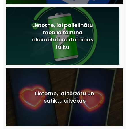
Lietotne, lai palielinātu
mobilā tālruņa
akumulatora darbības
laiku
Lietotne, lai tērzētu un
satiktu cilvēkus