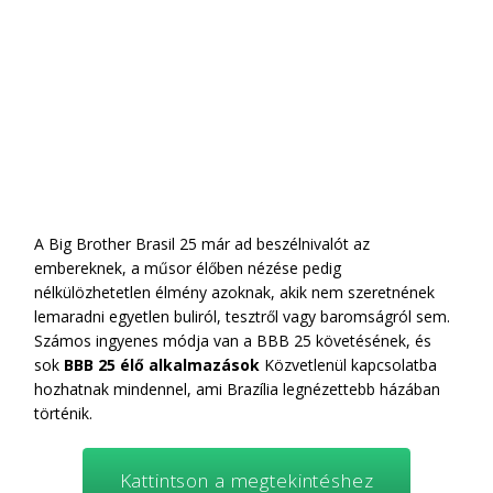
A Big Brother Brasil 25 már ad beszélnivalót az
embereknek, a műsor élőben nézése pedig
nélkülözhetetlen élmény azoknak, akik nem szeretnének
lemaradni egyetlen buliról, tesztről vagy baromságról sem.
Számos ingyenes módja van a BBB 25 követésének, és
sok
BBB 25 élő alkalmazások
Közvetlenül kapcsolatba
hozhatnak mindennel, ami Brazília legnézettebb házában
történik.
Kattintson a megtekintéshez