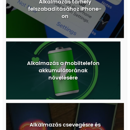
Alkalmazás tárhely
felszabadításához iPhone-
on
Alkalmazás a mobiltelefon
akkumulátorának
növelésére
Alkalmazás csevegésre és