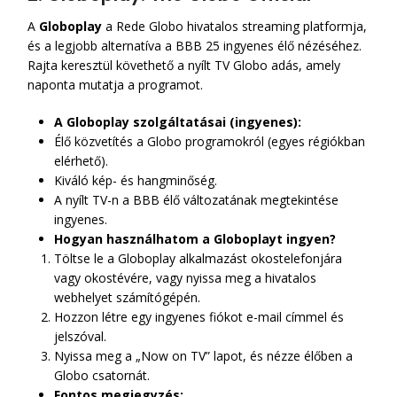
A
Globoplay
a Rede Globo hivatalos streaming platformja,
és a legjobb alternatíva a BBB 25 ingyenes élő nézéséhez.
Rajta keresztül követhető a nyílt TV Globo adás, amely
naponta mutatja a programot.
A Globoplay szolgáltatásai (ingyenes):
Élő közvetítés a Globo programokról (egyes régiókban
elérhető).
Kiváló kép- és hangminőség.
A nyílt TV-n a BBB élő változatának megtekintése
ingyenes.
Hogyan használhatom a Globoplayt ingyen?
Töltse le a Globoplay alkalmazást okostelefonjára
vagy okostévére, vagy nyissa meg a hivatalos
webhelyet számítógépén.
Hozzon létre egy ingyenes fiókot e-mail címmel és
jelszóval.
Nyissa meg a „Now on TV” lapot, és nézze élőben a
Globo csatornát.
Fontos megjegyzés: