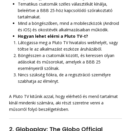
Tematikus csatornák széles választékát kínálja,
beleértve a BBB 25-höz kapcsolódó szórakoztató
tartalmakat.
Mind a böngészőben, mind a mobileszközök (Android
és iOS) és okostévék alkalmazásaiban működik.
Hogyan lehet elérni a Pluto TV-t?
Látogassa meg a Pluto TV hivatalos webhelyét, vagy
töltse le az alkalmazást eszköze áruházából.
Böngésszen a csatornák között, és keressen olyan
adásokat és műsorokat, amelyek a BBB 25
eseményeiről szólnak.
Nincs szükség fiókra, de a regisztráció személyre
szabhatja az élményt.
A Pluto TV kitűnik azzal, hogy elérhető és menő tartalmat
kínál mindenki számára, aki részt szeretne venni a
műsorról folyó beszélgetésben.
2. Globoplay: The Globo Official