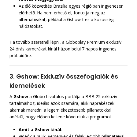
Az élő közvetítés Brazília egyes régióiban ingyenesen
elérhető. Ha nem érhető el, fontolja meg az
alternatívákat, például a Gshow-t és a közösségi
hálózatokat.
Ha tovább szeretnél lépni, a Globoplay Premium exkluzív,
24 órás kamerákat kínál házon belül 7 napos ingyenes
próbaidőre.
3. Gshow: Exkluzív összefoglalók és
kiemelések
A
Gshow
a Globo hivatalos portálja a BBB 25 exkluzív
tartalmaihoz, ideális azok számára, akik naprakészek
akarnak maradni a legemlékezetesebb pillanatokkal
anélkül, hogy élőben kellene követniük a programot.
Amit a Gshow kínál:
Videók a bulik, versenyek és falak legjobb pillanataival.