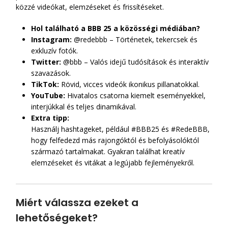
közzé videókat, elemzéseket és frissítéseket.
Hol található a BBB 25 a közösségi médiában?
Instagram:
@redebbb – Történetek, tekercsek és
exkluzív fotók.
Twitter:
@bbb – Valós idejű tudósítások és interaktív
szavazások.
TikTok:
Rövid, vicces videók ikonikus pillanatokkal.
YouTube:
Hivatalos csatorna kiemelt eseményekkel,
interjúkkal és teljes dinamikával.
Extra tipp:
Használj hashtageket, például #BBB25 és #RedeBBB,
hogy felfedezd más rajongóktól és befolyásolóktól
származó tartalmakat. Gyakran találhat kreatív
elemzéseket és vitákat a legújabb fejleményekről.
Miért válassza ezeket a
lehetőségeket?