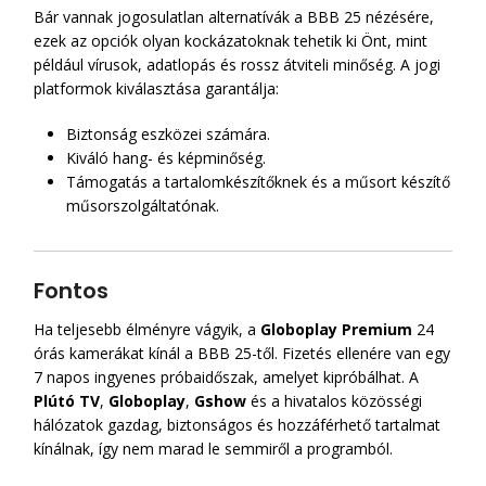
Bár vannak jogosulatlan alternatívák a BBB 25 nézésére,
ezek az opciók olyan kockázatoknak tehetik ki Önt, mint
például vírusok, adatlopás és rossz átviteli minőség. A jogi
platformok kiválasztása garantálja:
Biztonság eszközei számára.
Kiváló hang- és képminőség.
Támogatás a tartalomkészítőknek és a műsort készítő
műsorszolgáltatónak.
Fontos
Ha teljesebb élményre vágyik, a
Globoplay Premium
24
órás kamerákat kínál a BBB 25-től. Fizetés ellenére van egy
7 napos ingyenes próbaidőszak, amelyet kipróbálhat. A
Plútó TV
,
Globoplay
,
Gshow
és a hivatalos közösségi
hálózatok gazdag, biztonságos és hozzáférhető tartalmat
kínálnak, így nem marad le semmiről a programból.