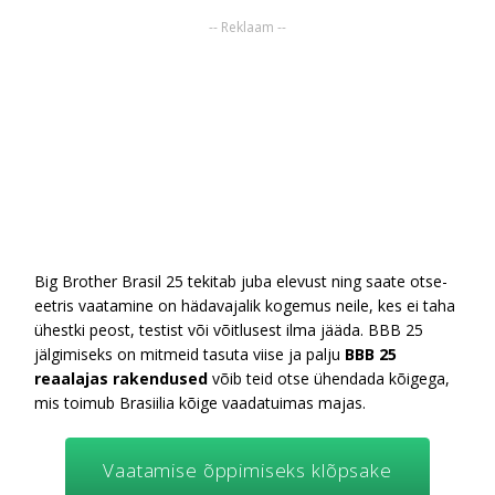
-- Reklaam --
Big Brother Brasil 25 tekitab juba elevust ning saate otse-
eetris vaatamine on hädavajalik kogemus neile, kes ei taha
ühestki peost, testist või võitlusest ilma jääda. BBB 25
jälgimiseks on mitmeid tasuta viise ja palju
BBB 25
reaalajas rakendused
võib teid otse ühendada kõigega,
mis toimub Brasiilia kõige vaadatuimas majas.
Vaatamise õppimiseks klõpsake