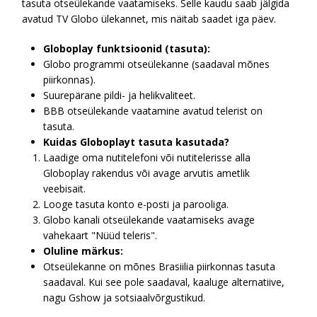
tasuta otseülekande vaatamiseks. Selle kaudu saab jälgida
avatud TV Globo ülekannet, mis näitab saadet iga päev.
Globoplay funktsioonid (tasuta):
Globo programmi otseülekanne (saadaval mõnes
piirkonnas).
Suurepärane pildi- ja helikvaliteet.
BBB otseülekande vaatamine avatud telerist on
tasuta.
Kuidas Globoplayt tasuta kasutada?
Laadige oma nutitelefoni või nutitelerisse alla
Globoplay rakendus või avage arvutis ametlik
veebisait.
Looge tasuta konto e-posti ja parooliga.
Globo kanali otseülekande vaatamiseks avage
vahekaart "Nüüd teleris".
Oluline märkus:
Otseülekanne on mõnes Brasiilia piirkonnas tasuta
saadaval. Kui see pole saadaval, kaaluge alternatiive,
nagu Gshow ja sotsiaalvõrgustikud.