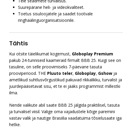
Teie seadmete turvalisus.
Suurepärane heli- ja videokvaliteet.
Toetus sisuloojatele ja saadet tootvale
ringhäälinguorganisatsioonile.
Tähtis
Kui otsite täielikumat kogemust,
Globoplay Premium
pakub 24-tunniseid kaameraid firmalt BBB 25. Kuigi see on
tasuline, on selle proovimiseks 7-päevane tasuta
prooviperiood. THE
Pluuto teler
,
Globoplay
,
Gshow
ja
ametlikud suhtlusvõrgustikud pakuvad rikkalikku, turvalist ja
juurdepääsetavat sisu, et te ei jääks programmist millestki
ilma.
Nende valikute abil saate BBB 25 jälgida praktilisel, tasuta
ja turvalisel viisil. Valige oma vajadustele kõige paremini
vastav valik ja nautige Brasiilia vaadatuima tõsielusaate iga
hetke.