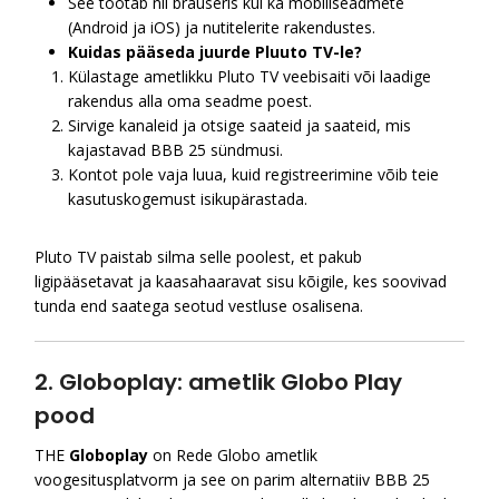
See töötab nii brauseris kui ka mobiilseadmete
(Android ja iOS) ja nutitelerite rakendustes.
Kuidas pääseda juurde Pluuto TV-le?
Külastage ametlikku Pluto TV veebisaiti või laadige
rakendus alla oma seadme poest.
Sirvige kanaleid ja otsige saateid ja saateid, mis
kajastavad BBB 25 sündmusi.
Kontot pole vaja luua, kuid registreerimine võib teie
kasutuskogemust isikupärastada.
Pluto TV paistab silma selle poolest, et pakub
ligipääsetavat ja kaasahaaravat sisu kõigile, kes soovivad
tunda end saatega seotud vestluse osalisena.
2. Globoplay: ametlik Globo Play
pood
THE
Globoplay
on Rede Globo ametlik
voogesitusplatvorm ja see on parim alternatiiv BBB 25