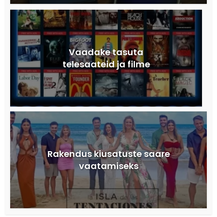
Vaadake tasuta
telesaateid ja filme
Rakendus kiusatuste saare
vaatamiseks