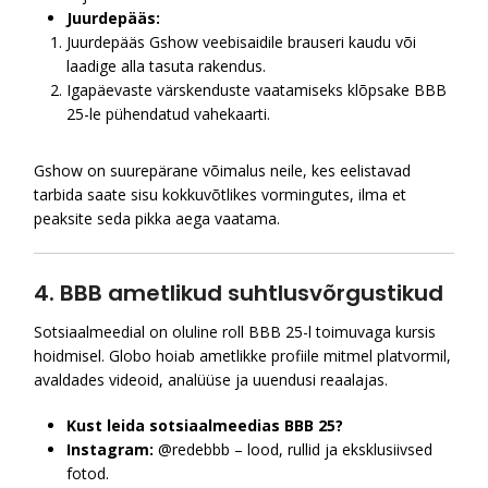
Juurdepääs:
Juurdepääs Gshow veebisaidile brauseri kaudu või
laadige alla tasuta rakendus.
Igapäevaste värskenduste vaatamiseks klõpsake BBB
25-le pühendatud vahekaarti.
Gshow on suurepärane võimalus neile, kes eelistavad
tarbida saate sisu kokkuvõtlikes vormingutes, ilma et
peaksite seda pikka aega vaatama.
4. BBB ametlikud suhtlusvõrgustikud
Sotsiaalmeedial on oluline roll BBB 25-l toimuvaga kursis
hoidmisel. Globo hoiab ametlikke profiile mitmel platvormil,
avaldades videoid, analüüse ja uuendusi reaalajas.
Kust leida sotsiaalmeedias BBB 25?
Instagram:
@redebbb – lood, rullid ja eksklusiivsed
fotod.