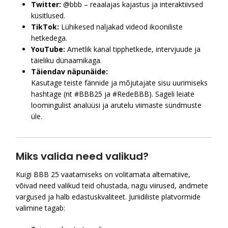
Twitter:
@bbb – reaalajas kajastus ja interaktiivsed
küsitlused.
TikTok:
Lühikesed naljakad videod ikooniliste
hetkedega.
YouTube:
Ametlik kanal tipphetkede, intervjuude ja
täieliku dünaamikaga.
Täiendav näpunäide:
Kasutage teiste fännide ja mõjutajate sisu uurimiseks
hashtage (nt #BBB25 ja #RedeBBB). Sageli leiate
loomingulist analüüsi ja arutelu viimaste sündmuste
üle.
Miks valida need valikud?
Kuigi BBB 25 vaatamiseks on volitamata alternatiive,
võivad need valikud teid ohustada, nagu viirused, andmete
vargused ja halb edastuskvaliteet. Juriidiliste platvormide
valimine tagab: