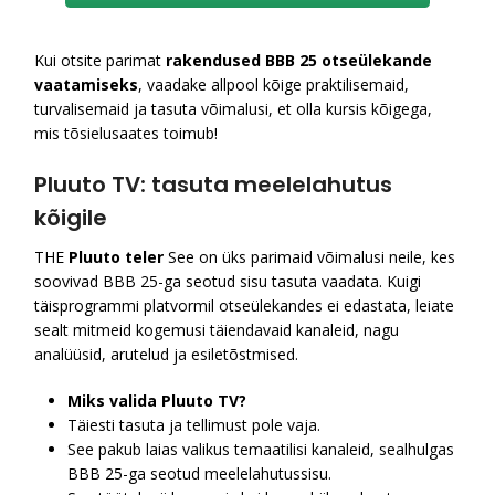
Kui otsite parimat
rakendused BBB 25 otseülekande
vaatamiseks
, vaadake allpool kõige praktilisemaid,
turvalisemaid ja tasuta võimalusi, et olla kursis kõigega,
mis tõsielusaates toimub!
Pluuto TV: tasuta meelelahutus
kõigile
THE
Pluuto teler
See on üks parimaid võimalusi neile, kes
soovivad BBB 25-ga seotud sisu tasuta vaadata. Kuigi
täisprogrammi platvormil otseülekandes ei edastata, leiate
sealt mitmeid kogemusi täiendavaid kanaleid, nagu
analüüsid, arutelud ja esiletõstmised.
Miks valida Pluuto TV?
Täiesti tasuta ja tellimust pole vaja.
See pakub laias valikus temaatilisi kanaleid, sealhulgas
BBB 25-ga seotud meelelahutussisu.