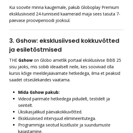
Kui soovite minna kaugemale, pakub Globoplay Premium
eksklusiivseid 24-tunniseid kaameraid maja sees tasuta 7-
päevase prooviperioodi jooksul.
3. Gshow: eksklusiivsed kokkuvõtted
ja esiletõstmised
THE
Gshow
on Globo ametlik portaal eksklusiivse BBB 25
sisu jaoks, mis sobib ideaalselt neile, kes soovivad olla
kursis kõige meeldejäävamate hetkedega, ilma et peaksid
saadet otseülekandes vaatama.
Mida Gshow pakub:
Videod parimate hetkedega pidudelt, testidelt ja
seintelt.
Üksikasjalikud päevakokkuvõtted.
Eksklusiivsed intervjuud elimineeritutega.
Programmiga seotud küsitluste ja suundumuste
kajastamine.