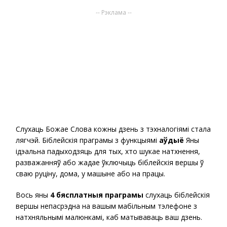
-- Рэклама --
Слухаць Божае Слова кожны дзень з тэхналогіямі стала
лягчэй. Біблейскія праграмы з функцыямі
аўдыё
Яны
ідэальна падыходзяць для тых, хто шукае натхнення,
разважанняў або жадае ўключыць біблейскія вершы ў
сваю руціну, дома, у машыне або на працы.
Вось яны
4 бясплатныя праграмы
слухаць біблейскія
вершы непасрэдна на вашым мабільным тэлефоне з
натхняльнымі малюнкамі, каб матываваць ваш дзень.