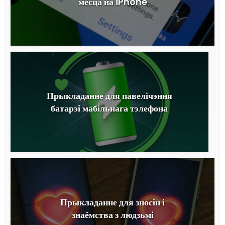
месца на iPhone
Прыкладанне для павелічэння
батарэі мабільнага тэлефона
Прыкладанне для зносін і
знаёмства з людзьмі