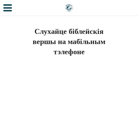
Слухайце біблейскія
вершы на мабільным
тэлефоне