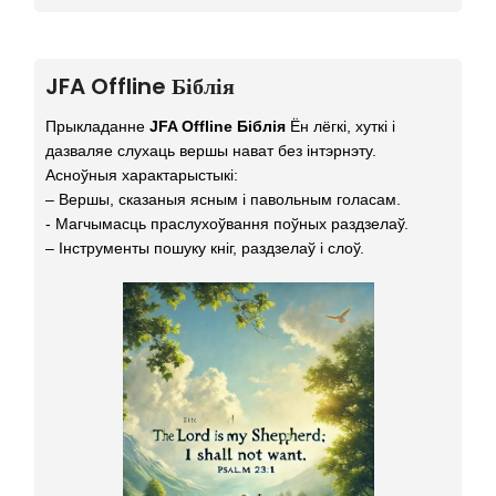
JFA Offline Біблія
Прыкладанне
JFA Offline Біблія
Ён лёгкі, хуткі і
дазваляе слухаць вершы нават без інтэрнэту.
Асноўныя характарыстыкі:
– Вершы, сказаныя ясным і павольным голасам.
- Магчымасць праслухоўвання поўных раздзелаў.
– Інструменты пошуку кніг, раздзелаў і слоў.