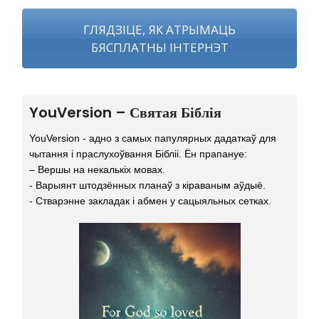
ГЛЯДЗІЦЕ, ЯК АТРЫМАЦЬ
БЯСПЛАТНЫ ІНТЕРНЭТ
YouVersion – Святая Біблія
YouVersion - адно з самых папулярных дадаткаў для
чытання і праслухоўвання Бібліі. Ён прапануе:
– Вершы на некалькіх мовах.
- Варыянт штодзённых планаў з кіраваным аўдыё.
- Стварэнне закладак і абмен у сацыяльных сетках.