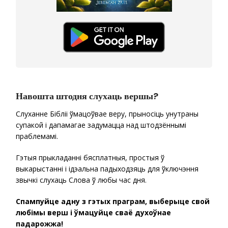
Навошта штодня слухаць вершы?
Слуханне Бібліі ўмацоўвае веру, прыносіць унутраны
супакой і дапамагае задумацца над штодзённымі
праблемамі.
Гэтыя прыкладанні бясплатныя, простыя ў
выкарыстанні і ідэальна падыходзяць для ўключэння
звычкі слухаць Слова ў любы час дня.
Спампуйце адну з гэтых праграм, выберыце свой
любімы верш і ўмацуйце сваё духоўнае
падарожжа!