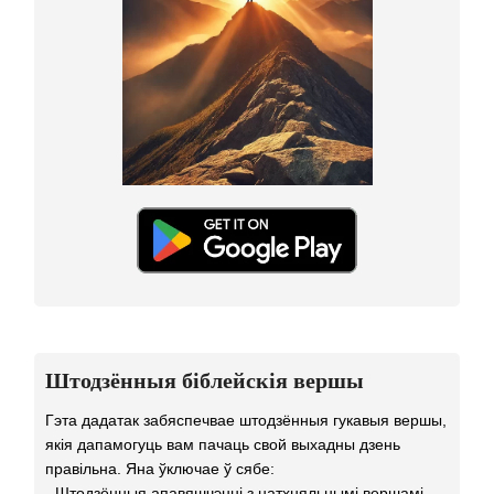
Штодзённыя біблейскія вершы
Гэта дадатак забяспечвае штодзённыя гукавыя вершы,
якія дапамогуць вам пачаць свой выхадны дзень
правільна. Яна ўключае ў сябе:
- Штодзённыя апавяшчэнні з натхняльнымі вершамі.