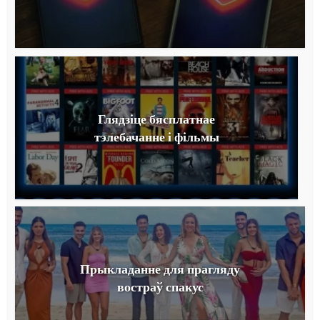
Глядзіце бясплатнае
тэлебачанне і фільмы
Прыкладанне для прагляду
востраў спакус