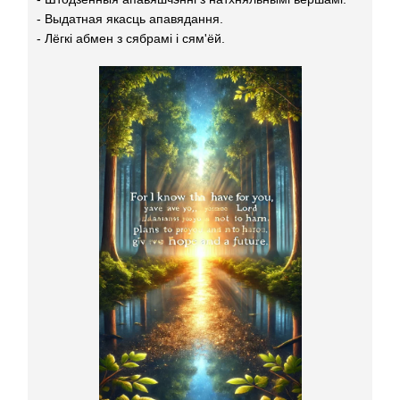
- Выдатная якасць апавядання.
- Лёгкі абмен з сябрамі і сям'ёй.