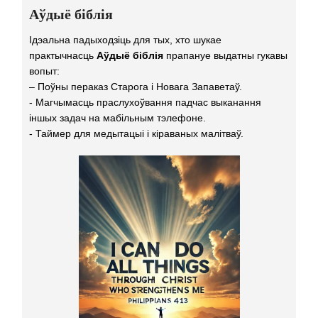
Аўдыё біблія
Ідэальна падыходзіць для тых, хто шукае
практычнасць
Аўдыё біблія
прапануе выдатны гукавы
вопыт:
– Поўны пераказ Старога і Новага Запаветаў.
- Магчымасць праслухоўвання падчас выканання
іншых задач на мабільным тэлефоне.
- Таймер для медытацыі і кіраваных малітваў.