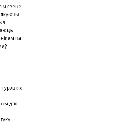
сім свеце
дзякуючы
ыя
ваюць
нікам па
маў
турэцкіх
чным для
 гуку