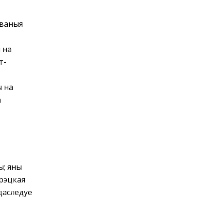
аваныя
 на
т-
ы на
а
ы; яны
урэцкая
даследуе