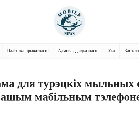
Палітыка прыватнасці
Адмова ад адказнасці
Укл
Кантак
ма для турэцкіх мыльных 
вашым мабільным тэлефоне