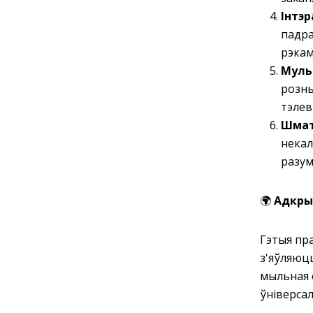
Інтэ
падра
рэкам
Муль
розны
тэлев
Шмат
некал
разум
🌍
Адкрый
Гэтыя пр
з'яўляюц
мыльная 
ўніверсал