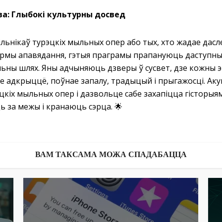
ва: Глыбокі культурны досвед
ільнікаў турэцкіх мыльных опер або тых, хто жадае дас
рмы апавядання, гэтыя праграмы прапануюць даступны
льны шлях. Яны адчыняюць дзверы ў сусвет, дзе кожны 
е адкрыццё, поўнае запалу, традыцый і прыгажосці. Аку
цкіх мыльных опер і дазвольце сабе захапіцца гісторыямі
ь за межы і кранаюць сэрца. 🌟
ВАМ ТАКСАМА МОЖА СПАДАБАЦЦА