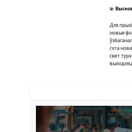
💫
Высно
Для прых
новыя фо
ўзбагача
гэта нова
свет турэ
выходзяц