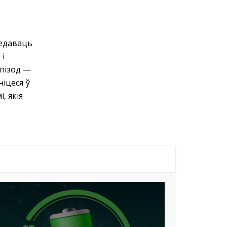
ледаваць
 і
эпізод —
ніцеся ў
, якія