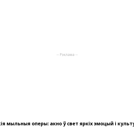
-- Рэклама --
ія мыльныя оперы: акно ў свет яркіх эмоцый і культ