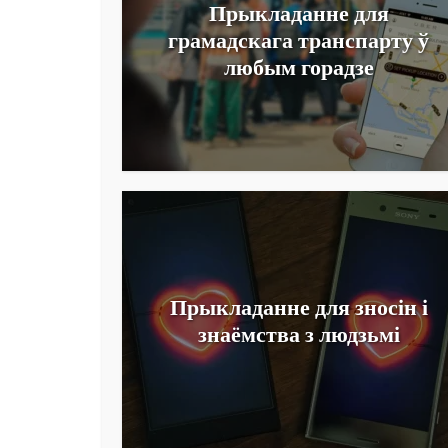
Прыкладанне для
грамадскага транспарту ў
любым горадзе
Прыкладанне для зносін і
знаёмства з людзьмі