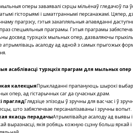
 мыльныя оперы заваявалі сэрцы мільёнаў гледачоў па ў
гатымі гісторыямі і шматграннымі персанажамі. Цяпер, 
чнаму прагрэсу, гэтыя захапляльныя апавяданні даступн
праз спецыяльныя праграмы. Гэтыя праграмы забяспеч
ьны досвед турэцкіх мыльных опер, дазваляючы прыхіль
це атрымліваць асалоду ад адной з самых прыгожых фор
ня.
ыя асаблівасці турэцкіх праграм для мыльных опер
кая калекцыя
Прыкладанні прапануюць шырокі выбар 
ых опер, ад гістарычных саг да сучасных драм.
і прагляд
Глядзіце эпізоды ў зручны для вас час і ў зру
есцы, што забяспечвае персаналізаваны і зручны вопыт.
кая якасць перадачы
Атрымлівайце асалоду ад выявы і
ай выразнасці, якія робяць кожную сцэну больш яркай і
ляльнай.