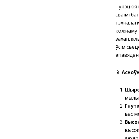
Турэцкія
сваімі ба
тэхналагі
кожнаму 
захаплял
ўсім све
апавядан
📱
Асноўн
Шыро
мыльн
Гнутк
вас м
Высо
высок
захап