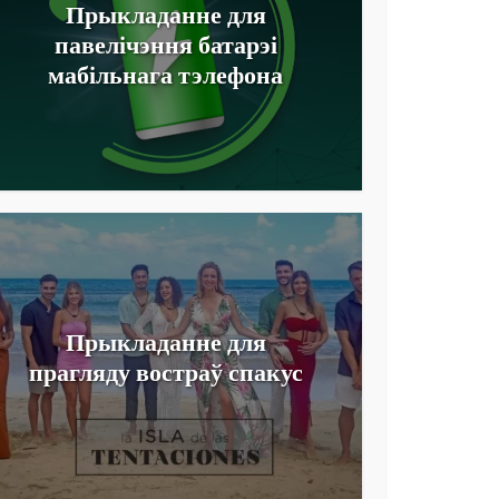
Прыкладанне для
павелічэння батарэі
мабільнага тэлефона
Прыкладанне для
прагляду востраў спакус