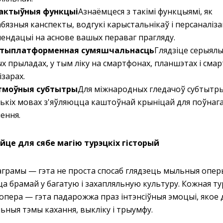
рактыўныя функцыі
Азнаёмцеся з такімі функцыямі, як
бязныя канспекты, водгукі карыстальнікаў і персаналіз
ендацыі на аснове вашых пераваг прагляду.
тыплатформенная сумяшчальнасць
Глядзіце серыялы
х прыладах, у тым ліку на смартфонах, планшэтах і смар
ізарах.
моўныя субтытры
Для міжнародных гледачоў субтытр
ькіх мовах з'яўляюцца каштоўнай крыніцай для поўнаг
ення.
це для сябе магію турэцкіх гісторый
аграмы — гэта не проста спосаб глядзець мыльныя опер
ца брамай у багатую і захапляльную культуру. Кожная т
опера — гэта падарожжа праз інтэнсіўныя эмоцыі, якое 
ьныя тэмы кахання, выкліку і трыумфу.