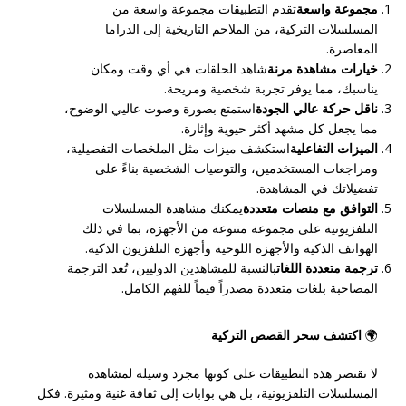
مجموعة واسعة
تقدم التطبيقات مجموعة واسعة من
المسلسلات التركية، من الملاحم التاريخية إلى الدراما
المعاصرة.
خيارات مشاهدة مرنة
شاهد الحلقات في أي وقت ومكان
يناسبك، مما يوفر تجربة شخصية ومريحة.
ناقل حركة عالي الجودة
استمتع بصورة وصوت عاليي الوضوح،
مما يجعل كل مشهد أكثر حيوية وإثارة.
الميزات التفاعلية
استكشف ميزات مثل الملخصات التفصيلية،
ومراجعات المستخدمين، والتوصيات الشخصية بناءً على
تفضيلاتك في المشاهدة.
التوافق مع منصات متعددة
يمكنك مشاهدة المسلسلات
التلفزيونية على مجموعة متنوعة من الأجهزة، بما في ذلك
الهواتف الذكية والأجهزة اللوحية وأجهزة التلفزيون الذكية.
ترجمة متعددة اللغات
بالنسبة للمشاهدين الدوليين، تُعد الترجمة
المصاحبة بلغات متعددة مصدراً قيماً للفهم الكامل.
🌍
اكتشف سحر القصص التركية
لا تقتصر هذه التطبيقات على كونها مجرد وسيلة لمشاهدة
المسلسلات التلفزيونية، بل هي بوابات إلى ثقافة غنية ومثيرة. فكل