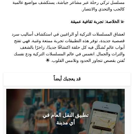
مسلسل تركي رحلة عبر مشاعر جياشة، يستكشف مواضيع عالمية
كالحب والتحدي والانتصار.
💫
الخلاصة: تجربة ثقافية عميقة
لعشاق المسلسلات التركية أو الراغبين في استكشاف أساليب سرد
قصصية جديدة، توفر هذه التطبيقات تجربة ممتعة وغنية. فهي تفتح
أبواب عالمٍ تُشكّل فيه كل حلقة اكتشافًا جديدًا، زاخرًا بالشغف
والتراث والجمال. انغمس في عالم المسلسلات التركية ودع نفسك
تُفتن بقصص تتجاوز الحدود وتلامس القلوب. 🌟
قد يعجبك أيضاً
تطبيق النقل العام في
أي مدينة